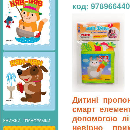
код: 97896644
Дитині пропо
смарт елемент
допомогою ліп
КНИЖКИ – ПАНОРАМКИ
невірно при