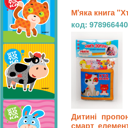
М'яка книга "
код: 97896644
Дитині пропо
смарт елемент