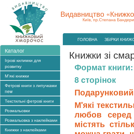
Видавництво «Книжко
Київ, пр.Степана Бандери
ГОЛОВНА
ЗБІРКИ КНИЖ
Каталог
Книжки зі сма
Ігрові килимки для
Формат книги:
розвитку
М'які книжки
8 cторінок
Фетрові книги з липучками
Подарунковий 
new
Текстильні фетрові книги
М'які текстил
Розмальовки
любов серед 
Розмальовка з наклейками
містять стіль
Книжки з наклейками
можна грати, щ