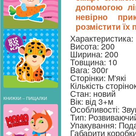
допомогою ліп
невірно при
розмістити їх
Характеристика:
Висота: 200
Ширина: 200
Товщина: 10
Вага: 300г
Сторінки: М'які
Кількість сторіно
Стан: новий
КНИЖКИ – ПИЩАЛКИ
Вік: від 3+м
Особливості: Зву
Тип: Розвиваючи
Упакування: Под
Габарити коробк