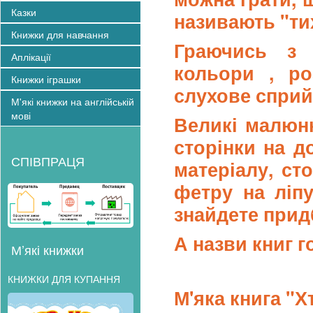
Казки
називають "ти
Книжки для навчання
Граючись з 
Аплікації
кольори , ро
Книжки іграшки
слухове сприй
М'які книжки на англійській
мові
Великі малюнк
сторінки на д
СПІВПРАЦЯ
матеріалу, ст
фетру на ліпу
знайдете прид
А назви книг г
М’які книжки
КНИЖКИ ДЛЯ КУПАННЯ
М'яка книга "Х