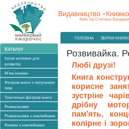
Видавництво «Книжко
Київ, пр.Степана Бандери
ГОЛОВНА
ЗБІРКИ КНИЖ
Каталог
Розвивайка. 
Ігрові килимки для
Любі друзі!
розвитку
М'які книжки
Книга констру
Фетрові книги з липучками
корисне заня
new
зустріне чар
Текстильні фетрові книги
дрібну мото
Розмальовки
пам'ять, кон
Розмальовка з наклейками
колірне і зор
Книжки з наклейками