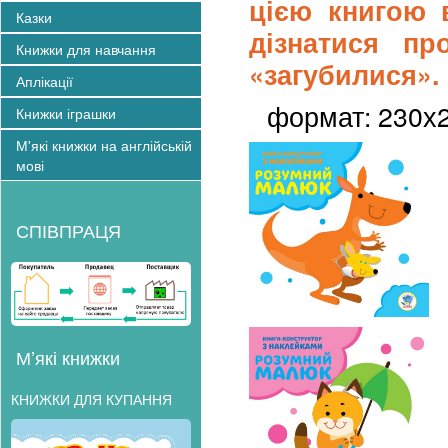
цією книгою 
Казки
дізнатися пр
Книжки для навчання
«загубилися».
Аплікації
формат: 230х
Книжки іграшки
М'які книжки на англійській
мові
СПІВПРАЦЯ
М’які книжки
КНИЖКИ ДЛЯ КУПАННЯ